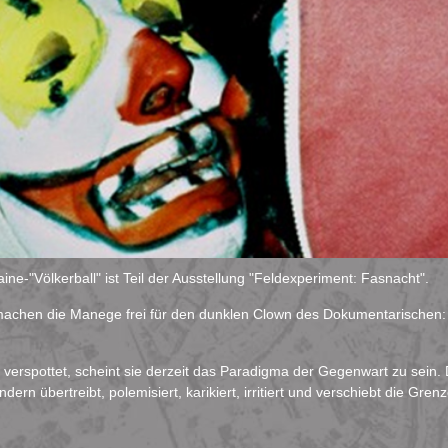
aine-"Völkerball" ist Teil der Ausstellung "Feldexperiment: Fasnacht".
achen die Manege frei für den dunklen Clown des Dokumentarischen: d
t verspottet, scheint sie derzeit das Paradigma der Gegenwart zu sein. D
ondern übertreibt, polemisiert, karikiert, irritiert und verschiebt die Gre