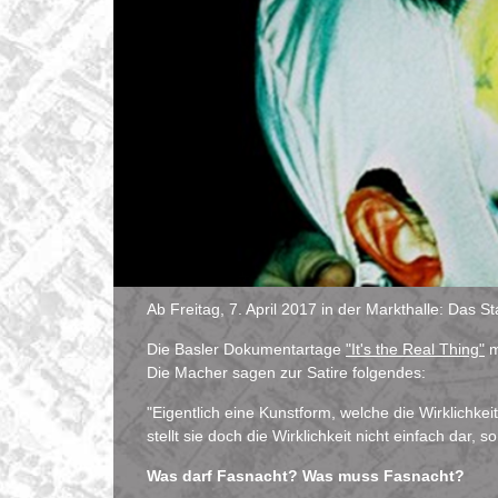
Ab Freitag, 7. April 2017 in der Markthalle: Das St
Die Basler Dokumentartage
"It's the Real Thing"
m
Die Macher sagen zur Satire folgendes:
"Eigentlich eine Kunstform, welche die Wirklichkei
stellt sie doch die Wirklichkeit nicht einfach dar, s
Was darf Fasnacht? Was muss Fasnacht?