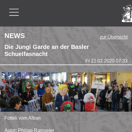
NEWS
zur Übersicht
Die Jungi Garde an der Basler
Schuelfasnacht
Fr 21.02.2020 07:33
Fotteli vom Alban
Autor: Philipp Ramseier